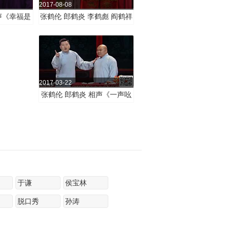
2017-08-08
声《幸福是
张鹤伦 郎鹤炎 李鹤彪 阎鹤祥
相声《红花绿叶》
2017-03-22
张鹤伦 郎鹤炎 相声《一声吆
喝》
于谦
侯宝林
脱口秀
孙涛