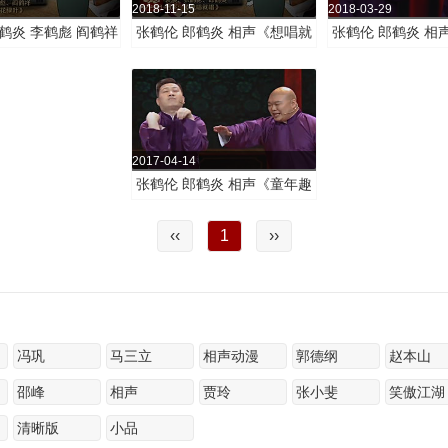
2018-11-15
2018-03-29
鹤炎 李鹤彪 阎鹤祥
张鹤伦 郎鹤炎 相声《想唱就
张鹤伦 郎鹤炎 相
红花绿叶》清晰版
唱》清晰版
什么》
2017-04-14
张鹤伦 郎鹤炎 相声《童年趣
事》
‹‹
1
››
冯巩
马三立
相声动漫
郭德纲
赵本山
邵峰
相声
贾玲
张小斐
笑傲江湖
清晰版
小品