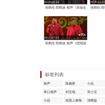
2019-02-14
2018-12-22
张鹤伦 郎鹤炎 相声《幸福生
张鹤伦 郎
活》
相声《
2017-07-02
张鹤伦 郎鹤炎 相声《想唱就
唱》
标签列表
相声
陈佩斯
小品
单口相声
刘宝瑞
宋小宝
小品
组团上春晚
清晰版