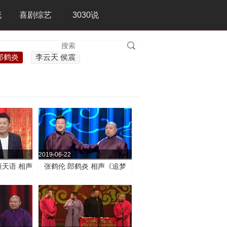
花
喜剧综艺
3030说
郎鹤炎
李云天 侯震
2019-06-22
姬天语 相声
张鹤伦 郎鹤炎 相声《追梦
》
人》