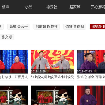
相声
小品
德云社
赵家班
开心麻
越
高峰 栾云平
郭麒麟 阎鹤祥
烧饼 曹鹤阳
张鹤伦 
张文顺
2019-11-29
2019-07-23
打打杀杀，江湖是人
张鹤伦与郎鹤炎重温小时候父
张鹤伦 谢金 弓瑞 
听小白跟你讲述侠客
亲那些“坑娃”的事
《MP攻略
闯江湖