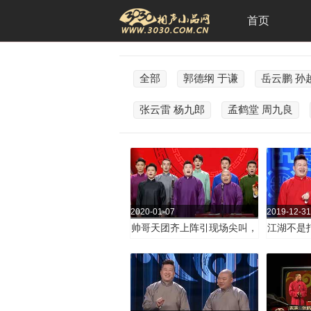
首页
全部
郭德纲 于谦
岳云鹏 孙
张云雷 杨九郎
孟鹤堂 周九良
2020-01-07
2019-12-31
帅哥天团齐上阵引现场尖叫，
江湖不是
张鹤伦 郎鹤炎 相声《我想
情世故！
火》