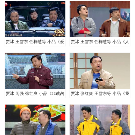
贾冰 王雪东 任梓慧等 小品《爱
贾冰 王雪东 任梓慧等 小品《人
的专车》
在囧车》
贾冰 闫强 张红爽 小品《非诚勿
贾冰 张红爽 王雪东等 小品《我
“享”》
为你而来》