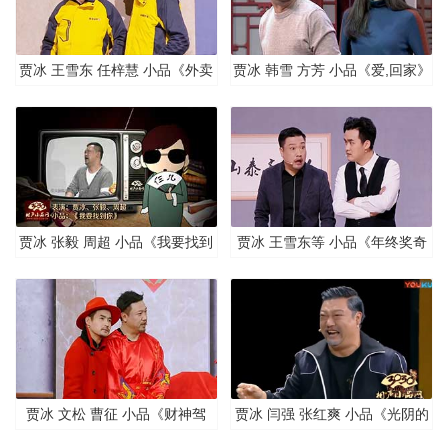
贾冰 王雪东 任梓慧 小品《外卖
贾冰 韩雪 方芳 小品《爱,回家》
囧事》
贾冰 张毅 周超 小品《我要找到
贾冰 王雪东等 小品《年终奖奇
你》清晰版
妙日》
贾冰 文松 曹征 小品《财神驾
贾冰 闫强 张红爽 小品《光阴的
到》
故事》