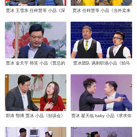
贾冰 王雪东 任梓慧等 小品《深
贾冰 任梓慧等 小品《当外卖来
夜麻辣烫》
敲门》
贾冰 金天宇 韩笑 小品《贾总的
贾冰团队 讽刺职场小品《拍马
烦恼》
屁》
郭涛 鄂博 贾冰 小品《别误会》
贾冰 翟天临 baby 小品《求求你
相信我》