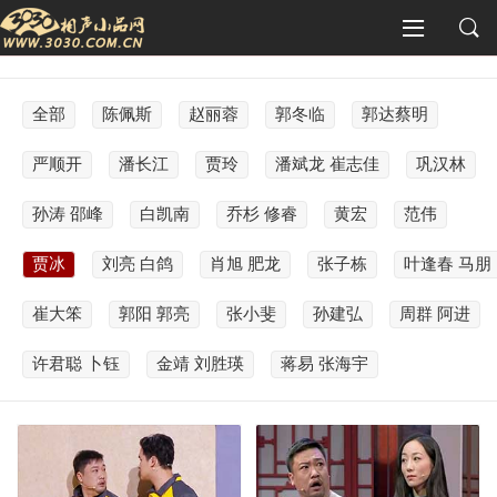
全部
陈佩斯
赵丽蓉
郭冬临
郭达蔡明
严顺开
潘长江
贾玲
潘斌龙 崔志佳
巩汉林
孙涛 邵峰
白凯南
乔杉 修睿
黄宏
范伟
贾冰
刘亮 白鸽
肖旭 肥龙
张子栋
叶逢春 马朋
崔大笨
郭阳 郭亮
张小斐
孙建弘
周群 阿进
许君聪 卜钰
金靖 刘胜瑛
蒋易 张海宇