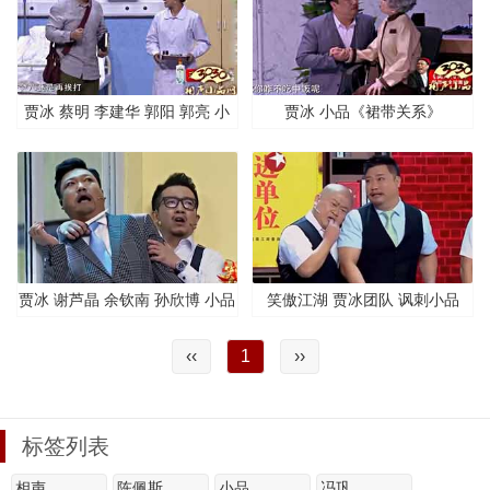
贾冰 蔡明 李建华 郭阳 郭亮 小
贾冰 小品《裙带关系》
品《永远璀璨》
贾冰 谢芦晶 余钦南 孙欣博 小品
笑傲江湖 贾冰团队 讽刺小品
《要债》
《裁员》
‹‹
1
››
标签列表
相声
陈佩斯
小品
冯巩