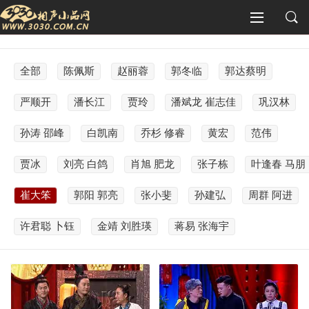
全部
陈佩斯
赵丽蓉
郭冬临
郭达蔡明
严顺开
潘长江
贾玲
潘斌龙 崔志佳
巩汉林
孙涛 邵峰
白凯南
乔杉 修睿
黄宏
范伟
贾冰
刘亮 白鸽
肖旭 肥龙
张子栋
叶逢春 马朋
崔大笨
郭阳 郭亮
张小斐
孙建弘
周群 阿进
许君聪 卜钰
金靖 刘胜瑛
蒋易 张海宇