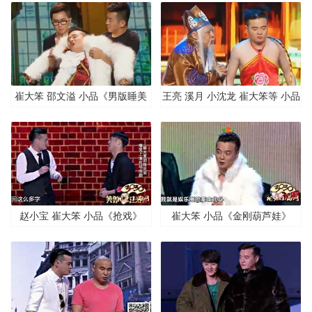
崔大笨 邵文溢 小品《男版睡美
王亮 溪月 小沈龙 崔大笨等 小品
人》
《神仙有难》
赵小宝 崔大笨 小品《抢戏》
崔大笨 小品《金刚葫芦娃》