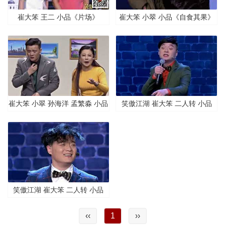
崔大笨 王二 小品《片场》
崔大笨 小翠 小品《自食其果》
崔大笨 小翠 孙海洋 孟繁淼 小品
笑傲江湖 崔大笨 二人转 小品
《戒酒》
《生活趣事》
笑傲江湖 崔大笨 二人转 小品
《疯狂的公鸡》
‹‹
1
››