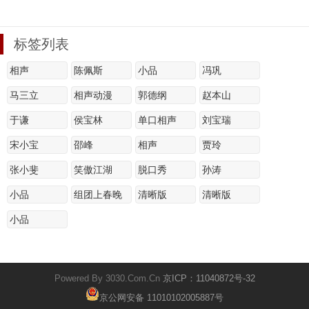
标签列表
相声
陈佩斯
小品
冯巩
马三立
相声动漫
郭德纲
赵本山
于谦
侯宝林
单口相声
刘宝瑞
宋小宝
邵峰
相声
贾玲
张小斐
笑傲江湖
脱口秀
孙涛
小品
组团上春晚
清晰版
清晰版
小品
Powered By 3030.Com.Cn
京ICP：11040872号-32
京公网安备 11010102005887号