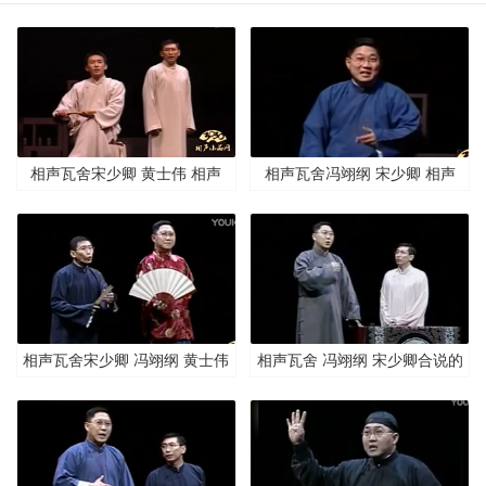
相声瓦舍宋少卿 黄士伟 相声
相声瓦舍冯翊纲 宋少卿 相声
《我的阿毛》
《八街市场》
相声瓦舍宋少卿 冯翊纲 黄士伟
相声瓦舍 冯翊纲 宋少卿合说的
相声《扒马褂》
传统相声《歪批三国》