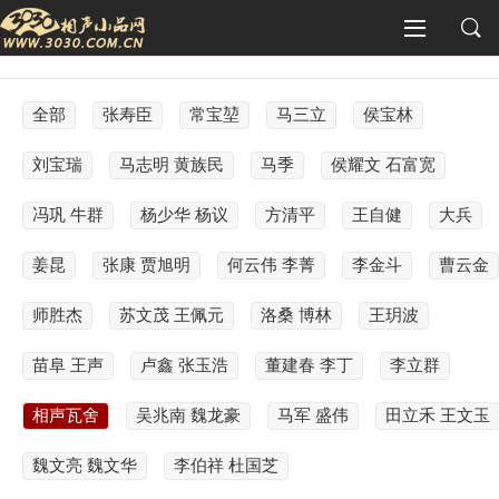
全部
张寿臣
常宝堃
马三立
侯宝林
刘宝瑞
马志明 黄族民
马季
侯耀文 石富宽
冯巩 牛群
杨少华 杨议
方清平
王自健
大兵
姜昆
张康 贾旭明
何云伟 李菁
李金斗
曹云金
师胜杰
苏文茂 王佩元
洛桑 博林
王玥波
苗阜 王声
卢鑫 张玉浩
董建春 李丁
李立群
相声瓦舍
吴兆南 魏龙豪
马军 盛伟
田立禾 王文玉
魏文亮 魏文华
李伯祥 杜国芝