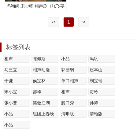
冯翊纲 宋少卿 相声剧《张飞要
出来了,别害怕》清晰版
‹‹
1
››
标签列表
相声
陈佩斯
小品
冯巩
马三立
相声动漫
郭德纲
赵本山
于谦
侯宝林
单口相声
刘宝瑞
宋小宝
邵峰
相声
贾玲
张小斐
笑傲江湖
脱口秀
孙涛
小品
组团上春晚
清晰版
清晰版
小品