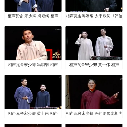
相声瓦舍 宋少卿 冯翊纲 相声
相声瓦舍冯翊纲 太平歌词《韩信
《倭瓜镖》
算卦》《五龙捧圣》
相声瓦舍宋少卿 冯翊纲 相声
相声瓦舍宋少卿 黄士伟 相声
《谁唬咙我》
《江河湖海》
相声瓦舍宋少卿 黄士伟 相声
相声瓦舍宋少卿 冯翊纲传统相声
《报菜名》
新诠释《哈戏族》