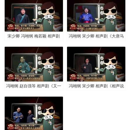
宋少卿 冯翊纲 梅若颖 相声剧
冯翊纲 宋少卿 相声剧《大唐马
《状元模拟考》清晰版
屁精》清晰版
冯翊纲 赵自强等 相声剧《又一
冯翊纲 宋少卿 相声剧《相声说
夜,他们说相声》清晰版
垮鬼子们》清晰版