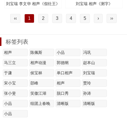
刘宝瑞 李文华 相声《假灶王》
刘宝瑞 相声《测字》
‹‹
1
2
3
4
5
›
››
标签列表
相声
陈佩斯
小品
冯巩
马三立
相声动漫
郭德纲
赵本山
于谦
侯宝林
单口相声
刘宝瑞
宋小宝
邵峰
相声
贾玲
张小斐
笑傲江湖
脱口秀
孙涛
小品
组团上春晚
清晰版
清晰版
小品