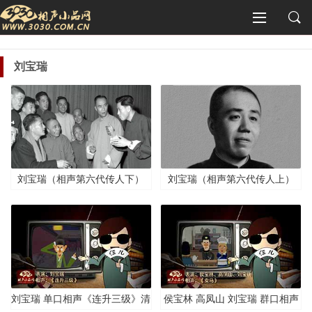
刘宝瑞
刘宝瑞（相声第六代传人下）
刘宝瑞（相声第六代传人上）
刘宝瑞 单口相声《连升三级》清
侯宝林 高凤山 刘宝瑞 群口相声