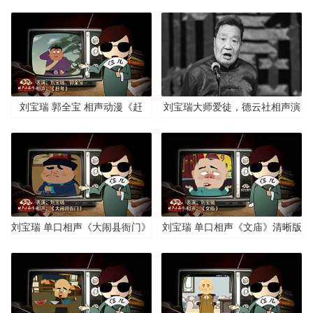
晰版
《卖马》清晰版
刘宝瑞 郭全宝 相声动漫《赶
刘宝瑞大师爱徒，德云社相声演
考》清晰版
员邢文昭先生于3月16日下午去
世
刘宝瑞 单口相声《大闹县衙门》
刘宝瑞 单口相声《文庙》清晰版
清晰版