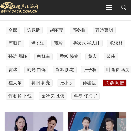
全部
陈佩斯
赵丽蓉
郭冬临
郭达蔡明
严顺开
潘长江
贾玲
潘斌龙 崔志佳
巩汉林
孙涛 邵峰
白凯南
乔杉 修睿
黄宏
范伟
贾冰
刘亮 白鸽
肖旭 肥龙
张子栋
叶逢春 马朋
崔大笨
郭阳 郭亮
张小斐
孙建弘
周群 阿进
许君聪 卜钰
金靖 刘胜瑛
蒋易 张海宇