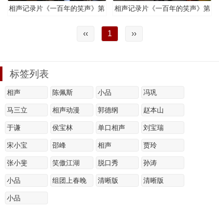
相声记录片《一百年的笑声》第
相声记录片《一百年的笑声》第
二集
一集
‹‹
1
››
标签列表
相声
陈佩斯
小品
冯巩
马三立
相声动漫
郭德纲
赵本山
于谦
侯宝林
单口相声
刘宝瑞
宋小宝
邵峰
相声
贾玲
张小斐
笑傲江湖
脱口秀
孙涛
小品
组团上春晚
清晰版
清晰版
小品