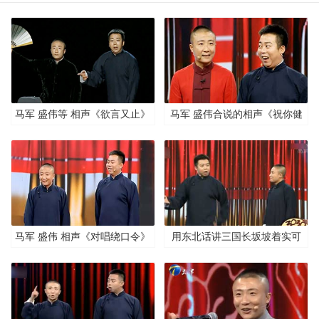
马军 盛伟等 相声《欲言又止》
马军 盛伟合说的相声《祝你健
康》
马军 盛伟 相声《对唱绕口令》
用东北话讲三国长坂坡着实可
乐！盛伟 马军 相声《东北评
书》