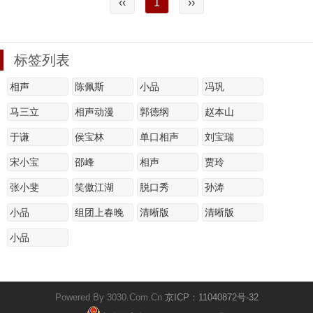
‹‹
1
››
标签列表
相声
陈佩斯
小品
冯巩
马三立
相声动漫
郭德纲
赵本山
于谦
侯宝林
单口相声
刘宝瑞
宋小宝
邵峰
相声
贾玲
张小斐
笑傲江湖
脱口秀
孙涛
小品
组团上春晚
清晰版
清晰版
小品
Powered By 3030.Com.Cn
京ICP：11040872号-32