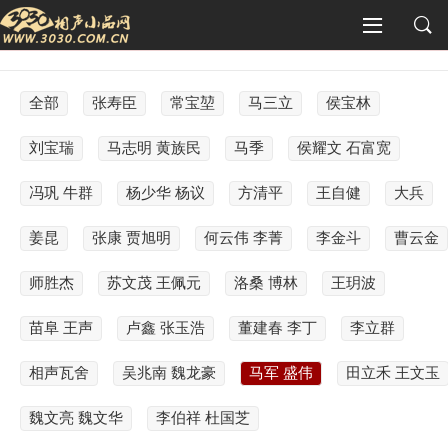
全部
张寿臣
常宝堃
马三立
侯宝林
刘宝瑞
马志明 黄族民
马季
侯耀文 石富宽
冯巩 牛群
杨少华 杨议
方清平
王自健
大兵
姜昆
张康 贾旭明
何云伟 李菁
李金斗
曹云金
师胜杰
苏文茂 王佩元
洛桑 博林
王玥波
苗阜 王声
卢鑫 张玉浩
董建春 李丁
李立群
相声瓦舍
吴兆南 魏龙豪
马军 盛伟
田立禾 王文玉
魏文亮 魏文华
李伯祥 杜国芝