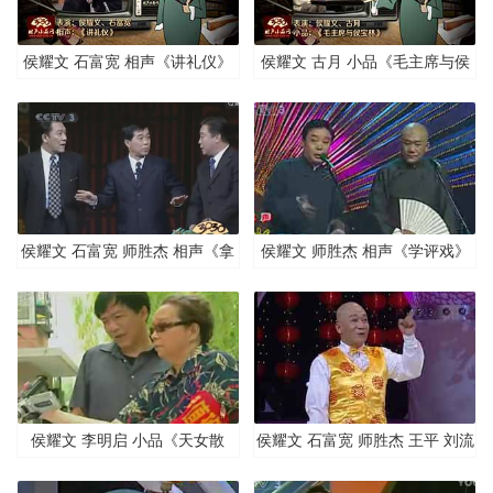
侯耀文 石富宽 相声《讲礼仪》
侯耀文 古月 小品《毛主席与侯
清晰版
宝林》清晰版
侯耀文 石富宽 师胜杰 相声《拿
侯耀文 师胜杰 相声《学评戏》
人手短》
侯耀文 李明启 小品《天女散
侯耀文 石富宽 师胜杰 王平 刘流
花》
相声《马年赛马》