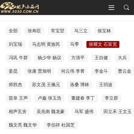
全部
张寿臣
常宝堃
马三立
侯宝林
刘宝瑞
马志明 黄族民
马季
侯耀文 石富宽
冯巩 牛群
杨少华 杨议
方清平
王自健
大兵
姜昆
张康 贾旭明
何云伟 李菁
李金斗
曹云金
师胜杰
苏文茂 王佩元
洛桑 博林
王玥波
苗阜 王声
卢鑫 张玉浩
董建春 李丁
李立群
相声瓦舍
吴兆南 魏龙豪
马军 盛伟
田立禾 王文玉
魏文亮 魏文华
李伯祥 杜国芝