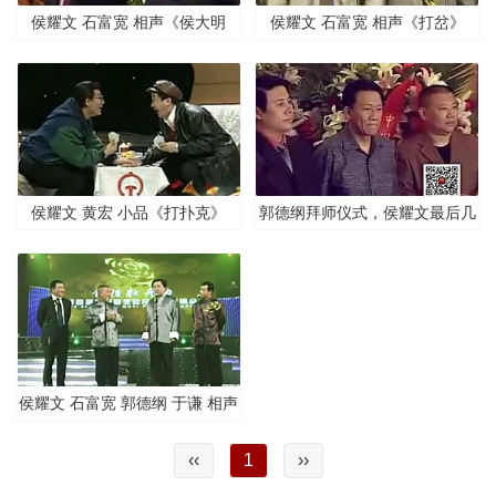
侯耀文 石富宽 相声《侯大明
侯耀文 石富宽 相声《打岔》
白》
侯耀文 黄宏 小品《打扑克》
郭德纲拜师仪式，侯耀文最后几
句话是说给某人听的
侯耀文 石富宽 郭德纲 于谦 相声
《红花绿叶》
‹‹
1
››