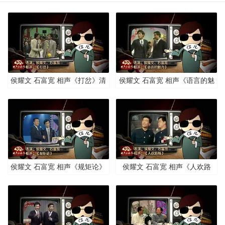
侯耀文 石富宽 相声《打岔》清
侯耀文 石富宽 相声《语言的魅
晰版
力》清晰版
侯耀文 石富宽 相声《规矩论》
侯耀文 石富宽 相声《人欢路
清晰版
畅》清晰版