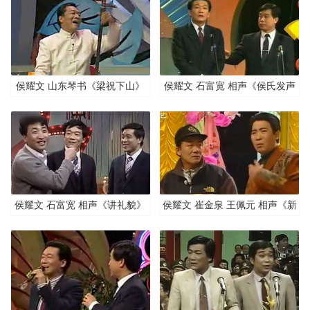
侯耀文 山东琴书《梁祝下山》
侯耀文 石富宽 相声《侯氏发声
法》
侯耀文 石富宽 相声《讲礼貌》
侯耀文 崔金泉 王佩元 相声《新
潮商人》