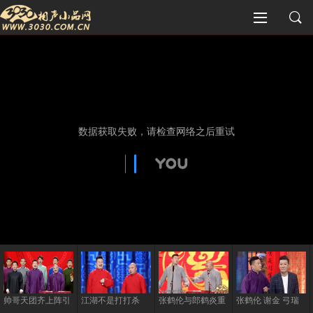
帅哥天团齐上阵引
江湖不是打打杀
张鹤伦与郎鹤炎重
张鹤伦 谢金 弓瑞