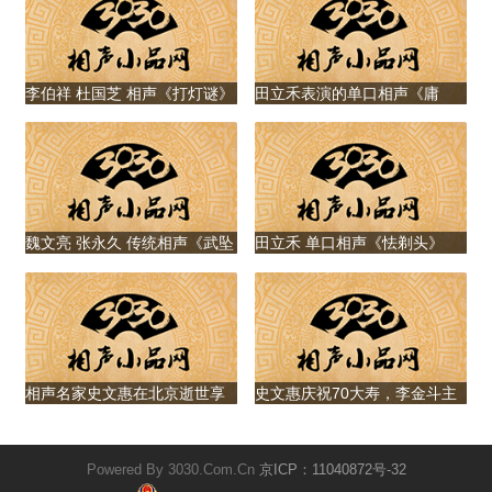
李伯祥 杜国芝 相声《打灯谜》
田立禾表演的单口相声《庸
医》
魏文亮 张永久 传统相声《武坠
田立禾 单口相声《怯剃头》
子》
相声名家史文惠在北京逝世享
史文惠庆祝70大寿，李金斗主
年82岁，与李金斗、郭德纲交
持，郭德纲献字拜寿
情甚好
Powered By 3030.Com.Cn
京ICP：11040872号-32