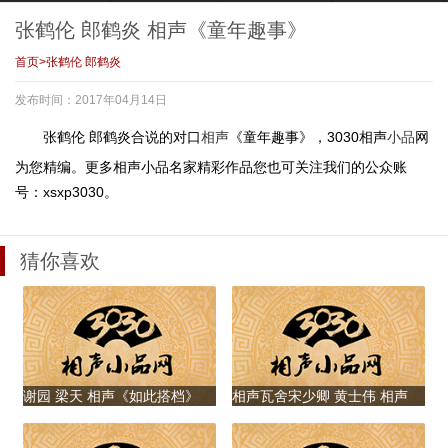
现场尖叫，张鹤伦
杀，江湖是人情世
温小时候父亲那些
姬天语 相声《MP
郎鹤炎 相声《我想
故！听小白跟你讲
“坑娃”的事
攻略》
张鹤伦 郎鹤炎 相声《童年趣事》
火》
述侠客闯江湖
首页
>
张鹤伦 郎鹤炎
发布时间：2017年04月14日
张鹤伦 郎鹤炎 相
张鹤伦 郎鹤炎 李
张鹤伦 郎鹤炎 相
张鹤伦 郎鹤炎 相
张鹤伦 郎鹤炎合说的对口
相声
《童年趣事》，
3030相声
小品
网
声《幸福生活》
鹤彪 阎鹤祥 相声
声《想唱就唱》清
声《幸福是什么》
《红花绿叶》清晰
晰版
为您精编。更多相声小品名家精彩作品您也可关注我们的公众账
版
号：xsxp3030。
猜你喜欢
张鹤伦 郎鹤炎 相
张鹤伦 郎鹤炎 相
张鹤伦 郎鹤炎 相
声《想唱就唱》
声《童年趣事》
声《一声吆喝》
谢园 梁天 相声《如此搭档》
相声瓦舍宋少卿 黄士伟 相声
《我的阿毛》